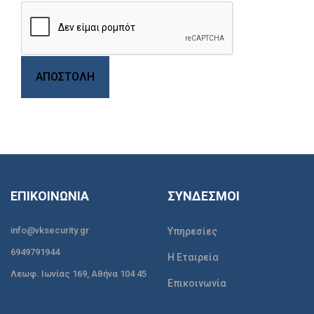
ΑΠΟΣΤΟΛΗ
ΕΠΙΚΟΙΝΩΝΙΑ
ΣΥΝΔΕΣΜΟΙ
info@vksecurity.gr
Υπηρεσίες
6949791944
Η Εταιρεία
Λεωφ. Ιωνίας 169, Αθήνα 104 45
Επικοινωνία